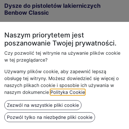
Dysze do pistoletów lakierniczych
Benbow Classic
Naszym priorytetem jest
poszanowanie Twojej
prywatności.
Czy pozwolić tej witrynie na używanie plików cookie
w tej przeglądarce?
Używamy plików cookie, aby z
apewnić lepszą
obsługę tej witryny. Możesz dowiedzieć się więcej o
naszych plikach cookie i sposobie ich używania w
naszym dokumencie
Polityka Cookie
.
Zezwól na wszystkie pliki cookie
Benbow Dysza do
Benbow Dysza do
Pozwól tylko na niezbędne pliki cookie
Pistoletu lakierniczego
Pistoletu lakierniczego
094 3.0 mm HVLP +
094 2.5mm HVLP +