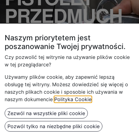
PRZEDMUCH
OWY
Naszym priorytetem jest
BENBOW 001 Classic
poszanowanie Twojej
prywatności.
Czy pozwolić tej witrynie na używanie plików cookie
w tej przeglądarce?
Sprawdź teraz u naszych partnerów
Używamy plików cookie, aby z
apewnić lepszą
obsługę tej witryny. Możesz dowiedzieć się więcej o
naszych plikach cookie i sposobie ich używania w
naszym dokumencie
Polityka Cookie
.
Zezwól na wszystkie pliki cookie
Pozwól tylko na niezbędne pliki cookie