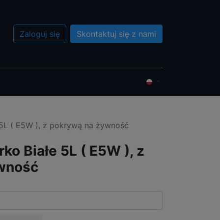
Zaloguj się
Skontaktuj się z nami
?
Wydarzenia
Przedsprzedaż
5L ( E5W ), z pokrywą na żywność
o Białe 5L ( E5W ), z
wność