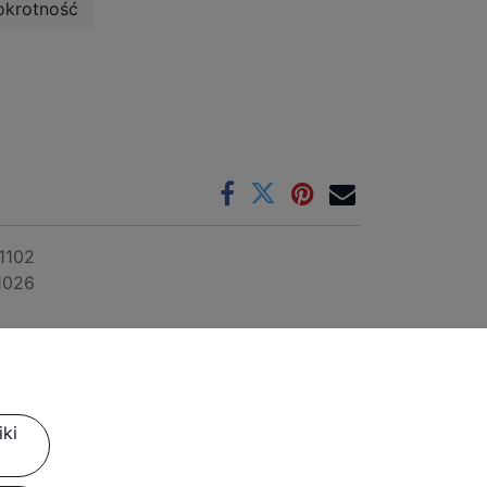
okrotność
1102
1026
ki