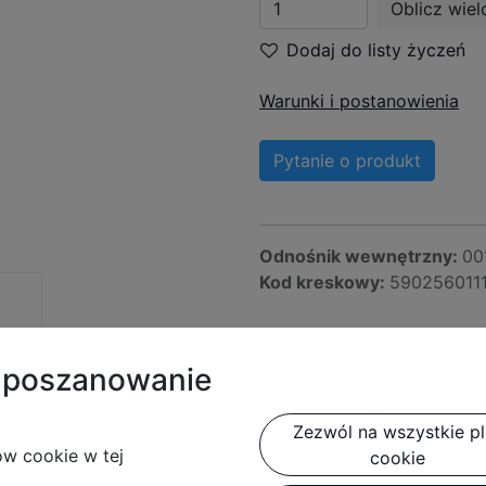
Oblicz wiel
Dodaj do listy życzeń
Warunki i postanowienia
Pytanie o produkt
Odnośnik wewnętrzny:
00
Kod kreskowy:
590256011
t poszanowanie
is produktu
Zezwól na wszystkie pli
ów cookie w tej
cookie