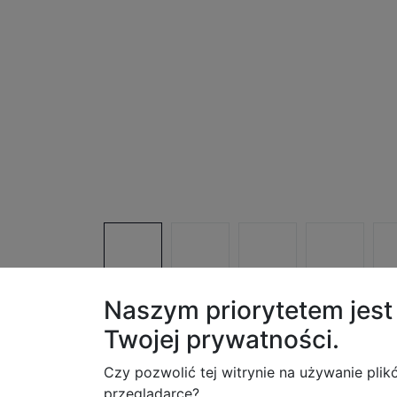
Naszym priorytetem jes
Twojej
prywatności.
Op
Opis produktu
Czy pozwolić tej witrynie na używanie plik
Specyfikacja techniczna
przeglądarce?