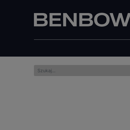
Wiadra
Pistolety lakiernicze
Pisto