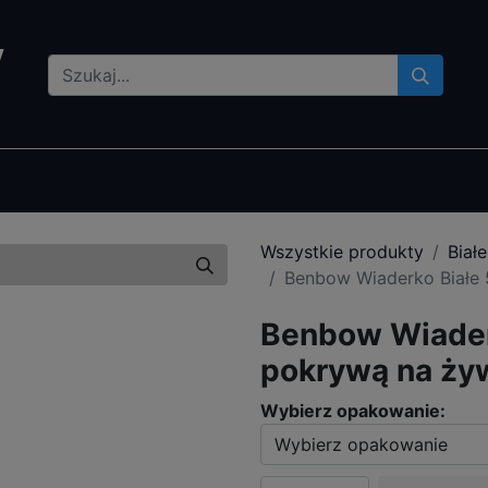
lety czyszczące
Gadżety
Bestsellery
Gdzie kupić
Wszystkie produkty
Białe
Benbow Wiaderko Białe 
Benbow Wiaderk
pokrywą na ży
Wybierz opakowanie: