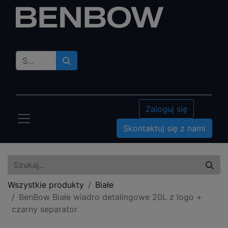
Zaloguj się
Skontaktuj się z nami
Wszystkie produkty
Białe
BenBow Białe wiadro detalingowe 20L z logo +
czarny separator