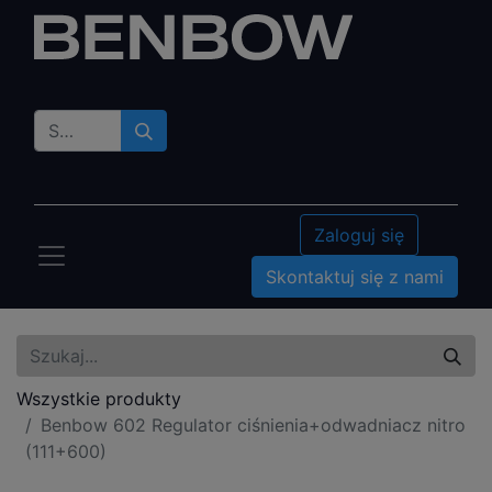
Zaloguj się
Skontaktuj się z nami
Wszystkie produkty
Benbow 602 Regulator ciśnienia+odwadniacz nitro
(111+600)