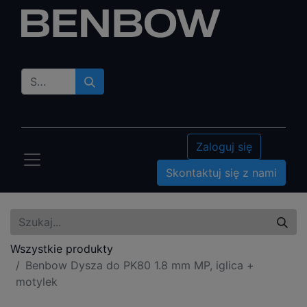
Zaloguj się
Skontaktuj się z nami
Wszystkie produkty
Benbow Dysza do PK80 1.8 mm MP, iglica +
motylek