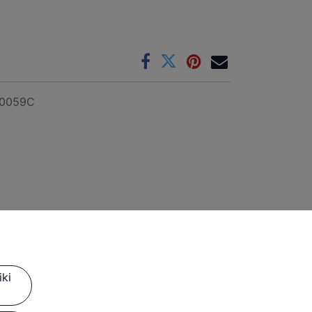
0059C
ki