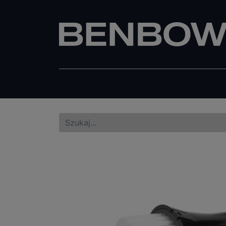
Wiadra
Pistolety lakiernicze
Pisto