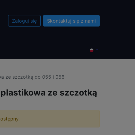
Zaloguj się
Skontaktuj się z nami
?
Wydarzenia
Przedsprzedaż
a ze szczotką do 055 i 056
plastikowa ze szczotką
dostępny.