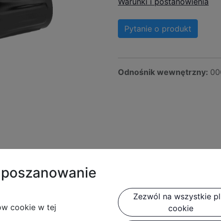
Warunki i postanowienia
Pytanie o produkt
Odnośnik wewnętrzny:
00
is produktu
t poszanowanie
Zezwól na wszystkie pli
ów cookie w tej
cookie
ecyfikacja techniczna