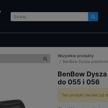
lety czyszczące
Gadżety
Bestsellery
Gdzie kupić
Wszystkie produkty
BenBow Dysza plastikow
BenBow Dysza 
do 055 i 056
Ten produkt nie jest już 