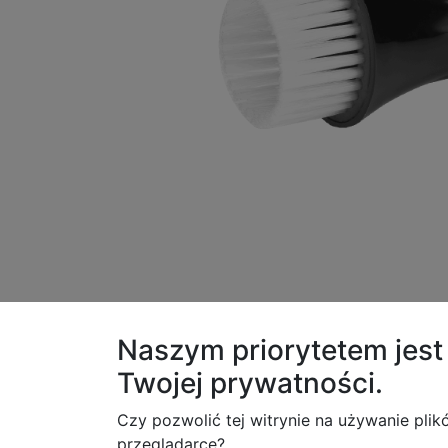
Op
Opis produktu
Naszym priorytetem jes
Specyfikacja techniczna
Twojej
prywatności.
Czy pozwolić tej witrynie na używanie plik
Sp
przeglądarce?