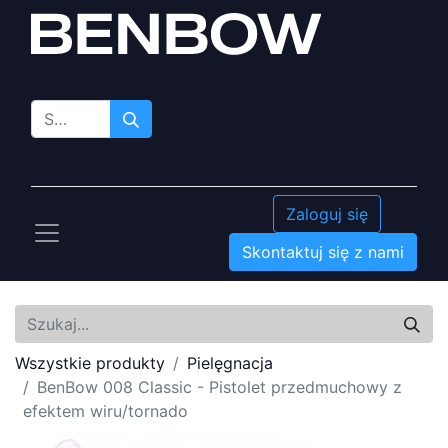
Zaloguj się
Skontaktuj się z nami
Wszystkie produkty
Pielęgnacja
BenBow 008 Classic - Pistolet przedmuchowy z
efektem wiru/tornado