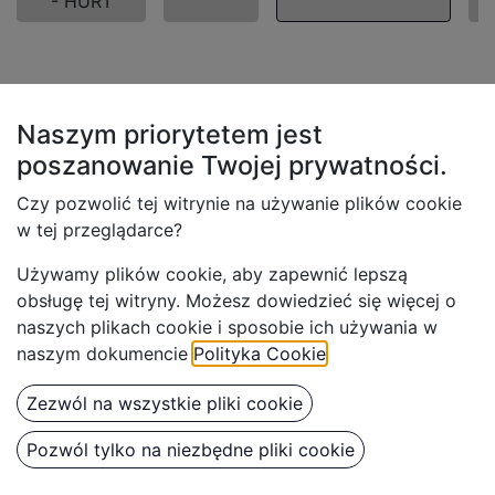
- HURT
Wiadra na żywność Benbow z
pokrywą Transparentne
Naszym priorytetem jest
poszanowanie Twojej
prywatności.
Czy pozwolić tej witrynie na używanie plików cookie
Wiadra z pokrywą przeznaczone do kontaktu z
w tej przeglądarce?
żywnością, stabilne, hermetyczne – plastikowe wiadra
z uchwytem. Wiadra do żywności Benbow znajdą
Używamy plików cookie, aby z
apewnić lepszą
zastosowanie w przemyśle spożywczym są w stanie
obsługę tej witryny. Możesz dowiedzieć się więcej o
doskonale chronić żywność przed działaniem tlenu,
naszych plikach cookie i sposobie ich używania w
przez co dłużej zachowuje ona swoją świeżość.
naszym dokumencie
Polityka Cookie
.
Są wykonane z bezpiecznego i wytrzymałego
polipropylenu pojemniki, dlatego znajda zastosowanie
Zezwól na wszystkie pliki cookie
nie tylko w przemyśle spożywczym, ale także w
branży chemicznej. W ofercie
Pozwól tylko na niezbędne pliki cookie
firmy
Benbow.pl
znajdziemy wiadra o pojemność od