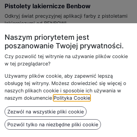
Pistolety lakiernicze Benbow
Odkryj świat precyzyjnej aplikacji farby z pistoletami
lakierniczymi od BENBOW!
W naszej bogatej ofercie znajdują się modele dla
Naszym priorytetem jest
każdego, od entuzjastów domowych po
poszanowanie Twojej
prywatności.
profesjonalnych lakierników. Nasza linia Classic to
Czy pozwolić tej witrynie na używanie plików cookie
doskonałe rozwiązanie dla półamatorów, oferujące
w tej przeglądarce?
niezawodną jakość i wydajność.
Używamy plików cookie, aby z
apewnić lepszą
Dla profesjonalistów polecamy modele z serii PK80.
obsługę tej witryny. Możesz dowiedzieć się więcej o
Zaprojektowane z myślą o wytrzymałości i precyzyjnej
naszych plikach cookie i sposobie ich używania w
kontroli, te pistolety lakiernicze to esencja naszej
naszym dokumencie
Polityka Cookie
.
zaangażowania w jakość i innowacyjność.
Bez względu na to, czy pracujesz w profesjonalnym
Zezwól na wszystkie pliki cookie
warsztacie samochodowym, czy w przydomowym
Pozwól tylko na niezbędne pliki cookie
garażu, nasze pistolety lakiernicze zapewnią Ci
doskonałe rezultaty. Doświadcz precyzji i