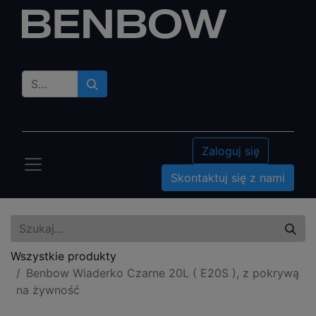
Zaloguj się
Skontaktuj się z nami
Wszystkie produkty
Benbow Wiaderko Czarne 20L ( E20S ), z pokrywą
na żywność