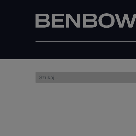
Wiadra
Pistolety lakiernicze
Pisto