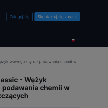
Zaloguj się
Skontaktuj się z nami
?
Wydarzenia
Przedsprzedaż
Wężyk wewnętrzny do podawania chemii w
assic - Wężyk
 podawania chemii w
zczących