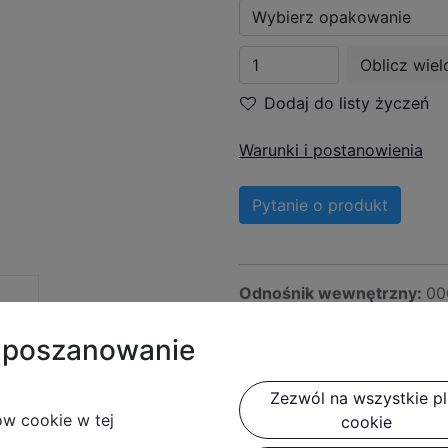
Oblicz wiel
Dodaj do listy życzeń
Warunki i postanowienia
Pytanie o produkt
Odnośnik wewnętrzny:
00
Kod kreskowy:
590256011
t poszanowanie
Zezwól na wszystkie pli
ów cookie w tej
cookie