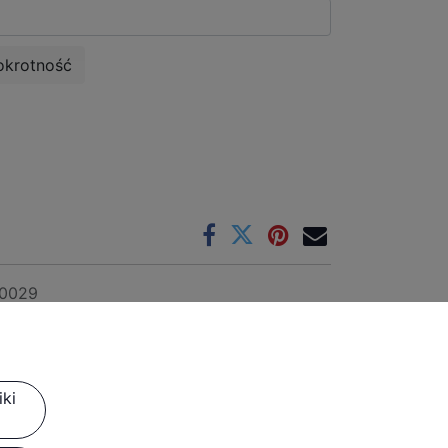
okrotność
0029
2528
ki