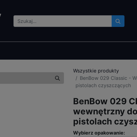
lety czyszczące
Gadżety
Bestsellery
Gdzie kupić
Wszystkie produkty
BenBow 029 Classic - 
pistolach czyszczących
BenBow 029 Cl
wewnętrzny do
pistolach czys
Wybierz opakowanie: